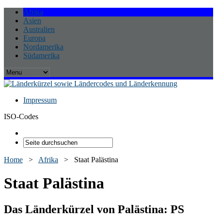
Afrika
Asien
Australien
Europa
Nordamerika
Südamerika
Impressum
ISO-Codes
Home
>
Afrika
>
Staat Palästina
Staat Palästina
Das Länderkürzel von Palästina:
PS