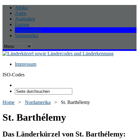
Afrika
Asien
Australien
Europa
Nordamerika
Südamerika
Impressum
ISO-Codes
Home
>
Nordamerika
>
St. Barthélemy
St. Barthélemy
Das Länderkürzel von St. Barthélemy: