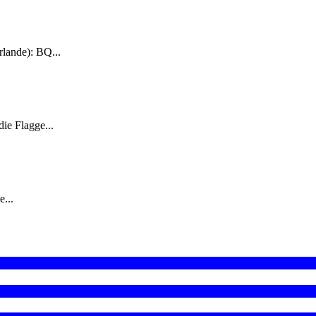
rlande): BQ...
ie Flagge...
...