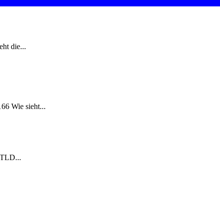
t die...
6 Wie sieht...
 TLD...