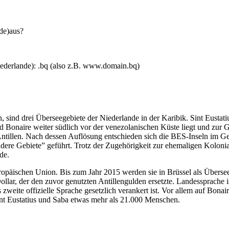
nde)aus?
ederlande): .bq (also z.B. www.domain.bq)
n, sind drei Überseegebiete der Niederlande in der Karibik. Sint Eust
Bonaire weiter südlich vor der venezolanischen Küste liegt und zur G
ntillen. Nach dessen Auflösung entschieden sich die BES-Inseln im Ge
ndere Gebiete” geführt. Trotz der Zugehörigkeit zur ehemaligen Koloni
de.
uropäischen Union. Bis zum Jahr 2015 werden sie in Brüssel als Übersee
llar, der den zuvor genutzten Antillengulden ersetzte. Landessprache ist
 zweite offizielle Sprache gesetzlich verankert ist. Vor allem auf Bona
Sint Eustatius und Saba etwas mehr als 21.000 Menschen.