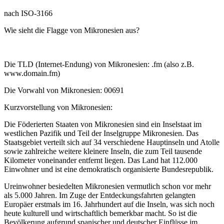
nach ISO-3166
Wie sieht die Flagge von Mikronesien aus?
Die TLD (Internet-Endung) von Mikronesien: .fm (also z.B.
www.domain.fm)
Die Vorwahl von Mikronesien: 00691
Kurzvorstellung von Mikronesien:
Die Föderierten Staaten von Mikronesien sind ein Inselstaat im
westlichen Pazifik und Teil der Inselgruppe Mikronesien. Das
Staatsgebiet verteilt sich auf 34 verschiedene Hauptinseln und Atolle
sowie zahlreiche weitere kleinere Inseln, die zum Teil tausende
Kilometer voneinander entfernt liegen. Das Land hat 112.000
Einwohner und ist eine demokratisch organisierte Bundesrepublik.
Ureinwohner besiedelten Mikronesien vermutlich schon vor mehr
als 5.000 Jahren. Im Zuge der Entdeckungsfahrten gelangten
Europäer erstmals im 16. Jahrhundert auf die Inseln, was sich noch
heute kulturell und wirtschaftlich bemerkbar macht. So ist die
Bevölkerung aufgrund spanischer und deutscher Einflüsse im