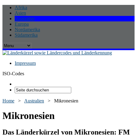
Afrika
Asien
Australien
Europa
Nordamerika
Südamerika
Impressum
ISO-Codes
Home
>
Australien
>
Mikronesien
Mikronesien
Das Länderkürzel von Mikronesien:
FM