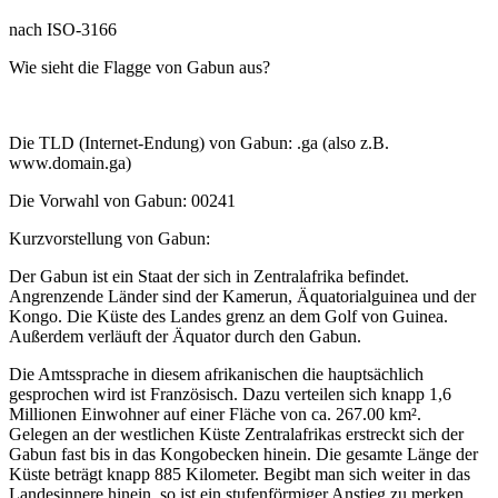
nach ISO-3166
Wie sieht die Flagge von Gabun aus?
Die TLD (Internet-Endung) von Gabun: .ga (also z.B.
www.domain.ga)
Die Vorwahl von Gabun: 00241
Kurzvorstellung von Gabun:
Der Gabun ist ein Staat der sich in Zentralafrika befindet.
Angrenzende Länder sind der Kamerun, Äquatorialguinea und der
Kongo. Die Küste des Landes grenz an dem Golf von Guinea.
Außerdem verläuft der Äquator durch den Gabun.
Die Amtssprache in diesem afrikanischen die hauptsächlich
gesprochen wird ist Französisch. Dazu verteilen sich knapp 1,6
Millionen Einwohner auf einer Fläche von ca. 267.00 km².
Gelegen an der westlichen Küste Zentralafrikas erstreckt sich der
Gabun fast bis in das Kongobecken hinein. Die gesamte Länge der
Küste beträgt knapp 885 Kilometer. Begibt man sich weiter in das
Landesinnere hinein, so ist ein stufenförmiger Anstieg zu merken,