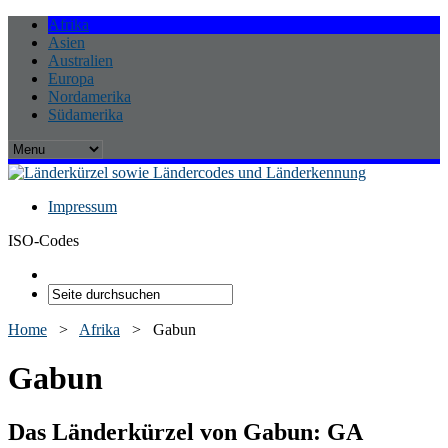
Afrika
Asien
Australien
Europa
Nordamerika
Südamerika
Impressum
ISO-Codes
Home
>
Afrika
>
Gabun
Gabun
Das Länderkürzel von Gabun:
GA