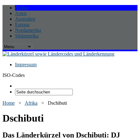
Afrika
Asien
Australien
Europa
Nordamerika
Südamerika
Impressum
ISO-Codes
Home
>
Afrika
>
Dschibuti
Dschibuti
Das Länderkürzel von Dschibuti:
DJ