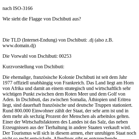
nach ISO-3166
Wie sieht die Flagge von Dschibuti aus?
Die TLD (Internet-Endung) von Dschibuti: .dj (also z.B.
www.domain.dj)
Die Vorwahl von Dschibuti: 00253
Kurzvorstellung von Dschibuti:
Die ehemalige, französische Kolonie Dschibuti ist seit dem Jahr
1977 offiziell unabhängig von Frankreich. Das Land liegt am Horn
von Afrika und damit an einem strategisch und wirtschaftlich sehr
wichtigen Punkt zwischen dem Roten Meer und dem Golf von
Aden. In Dschibuti, das zwischen Somalia, Äthiopien und Eritrea
liegt, sind dauerhaft französische und deutsche Truppen stationiert.
Rund 800.000 Einwohner zählt der Staat, der sehr arm ist und in
dem mehr als sechzig Prozent der Menschen als arbeitslos gelten.
Einer der Wirtschaftsfaktoren des Landes ist das Salz, das neben
Erzeugnissen aus der Tierhaltung in andere Staaten verkauft wird.
Der Tourismus will sich in diesem armen, eher unruhigen Staat noch
nicht so recht entwickeln. Allerdings gibt es entsprechende